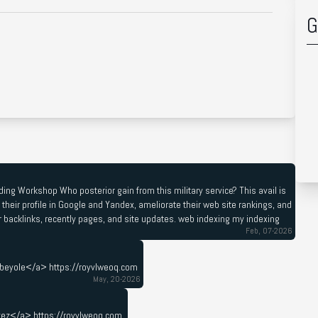
G
ing Workshop Who posterior gain from this military service? This avail is
 their profile in Google and Yandex, ameliorate their web site rankings, and
r backlinks, recently pages, and site updates. web indexing my indexing
Feb, 07-2026
Obeyole</a> https://royvlweoq.com
May, 20-2026
avez</a> https://royvlweoq.com