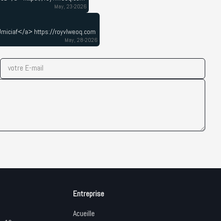
May, 23-2026
Umiciaf</a> https://royvlweoq.com
May, 28-2026
votre E-mail
Entreprise
Acueille