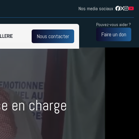
Nos media sociaux :
Pouvez-vous aider ?
Faire un don
Nous contacter
LLERIE
iefing émotionnel
harge
r les techniques
ise en charge
e alliance de