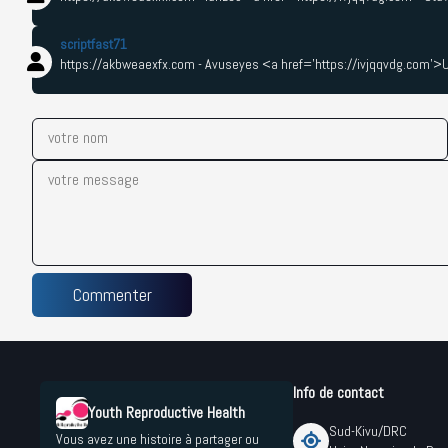
scriptfast71
https://akbweaexfx.com - Avuseyes <a href='https://ivjqqvdg.com'>
votre nom
votre message
Commenter
Info de contact
Youth Reproductive Health
Sud-Kivu/DRC
Vous avez une histoire à partager ou