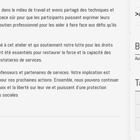
 dans le milieu de travail et avons partagé des techniques et
>
pace sûr pour que les participants puissent exprimer leurs
utien professionnel pour les aider à faire face aux défis qu'ils
B
à cet atelier et qui soutiennent notre lutte pour les droits
t été essentiels pour restaurer la force et la capacité des
Au
estataires de services.
défenseurs et partenaires de services. Votre implication est
pour nos prochaines actions. Ensemble, nous pouvons continuer
T
ix et la liberté sur leur vie et jouissent d'une protection
s sociales