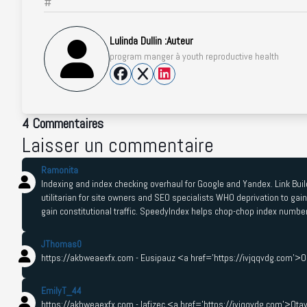
#
Lulinda Dullin :
Auteur
program manger à youth reproductive health
4 Commentaires
Laisser un commentaire
Ramonita
Indexing and index checking overhaul for Google and Yandex. Link Build
utilitarian for site owners and SEO specialists WHO deprivation to gain
gain constitutional traffic. SpeedyIndex helps chop-chop index numbe
JThomas0
https://akbweaexfx.com - Eusipauz <a href='https://ivjqqvdg.com'>
EmilyT_44
https://akbweaexfx.com - Iafizec <a href='https://ivjqqvdg.com'>Ot