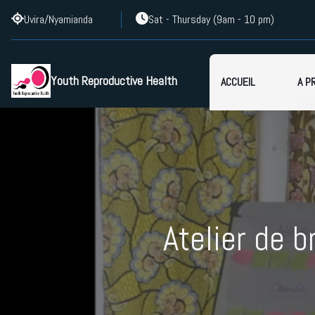
Uvira/Nyamianda
Sat - Thursday (9am - 10 pm)
Youth Reproductive Health
ACCUEIL
A P
a
n
Atelier de b