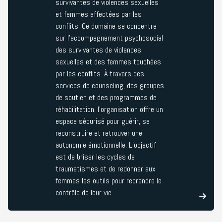
survivantes de violences sexuelles
et
prise
et femmes affectées par les
Technologie
en
conflits. Ce domaine se concentre
charge
Santé
sur l’accompagnement psychosocial
Formation
Sexuelle et
des survivantes de violences
sur
Reproductive
sexuelles et des femmes touchées
les
(SDSR)
par les conflits. À travers des
techniques
services de counseling, des groupes
de
de soutien et des programmes de
plaidoyer
réhabilitation, l’organisation offre un
Création
espace sécurisé pour guérir, se
d'une
reconstruire et retrouver une
alliance
autonomie émotionnelle. L’objectif
de
est de briser les cycles de
plaidoyer
traumatismes et de redonner aux
femmes les outils pour reprendre le
contrôle de leur vie. ...