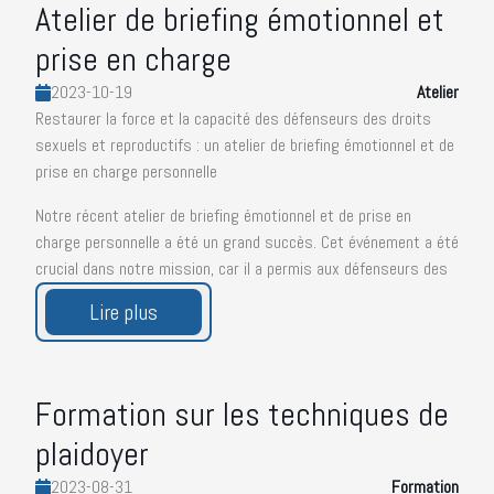
Atelier de briefing émotionnel et
prise
Technologie
en
prise en charge
Plaidoyer et
charge
Autonomisation
2023-10-19
Atelier
Formation
Restaurer la force et la capacité des défenseurs des droits
sur
Santé
sexuels et reproductifs : un atelier de briefing émotionnel et de
les
Mentale
prise en charge personnelle
techniques
de
Notre récent atelier de briefing émotionnel et de prise en
plaidoyer
charge personnelle a été un grand succès. Cet événement a été
Création
crucial dans notre mission, car il a permis aux défenseurs des
d'une
droits sexuels et reproductifs ainsi qu'aux prestataires de
alliance
Lire plus
services de se ressourcer et de restaurer leur force et leur
de
capacité à continuer à œuvrer pour que les femmes, filles et
plaidoyer
adolescentes aient le choix et la liberté sur leur vie.
Formation sur les techniques de
Lors de cet atelier, nous avons abordé la question clé du
stress dans le milieu de travail et avons partagé des
plaidoyer
techniques et des outils pour le maîtriser. Nous avons
2023-08-31
Formation