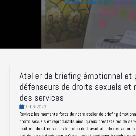
YRHealth / Atelier de briefing émotion
Atelier de briefing émotionnel et
défenseurs de droits sexuels et r
des services
19-08-2023
Revivez les moments forts de notre atelier de briefing émotion
droits sexuels et reproductifs ainsi qu'aux prestataires de ser
maîtrise du stress dans le milieu de travail, afin de restaurer l
est de les soutenir pour qu'ils puissent continuer à rendre serv