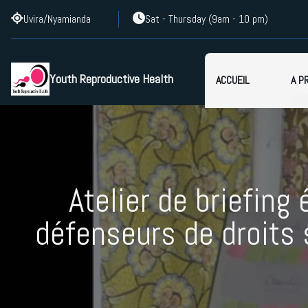
Uvira/Nyamianda
Sat - Thursday (9am - 10 pm)
Youth Reproductive Health
ACCUEIL
A P
a
n
Atelier de briefing
défenseurs de droits 