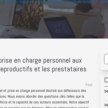
nel et prise en charge personnel aux défenseurs de droits sexuels et reprod
 prise en charge personnel aux
eproductifs et les prestataires
C
Past
nel et prise en charge personnel destiné aux défenseurs des
>
vices. Nous avions aborder des questions clés telles que la
a force et la capacité de ces acteurs essentiels. Notre objectif
>
ice et garantir que les femmes, filles et adolescentes aient le