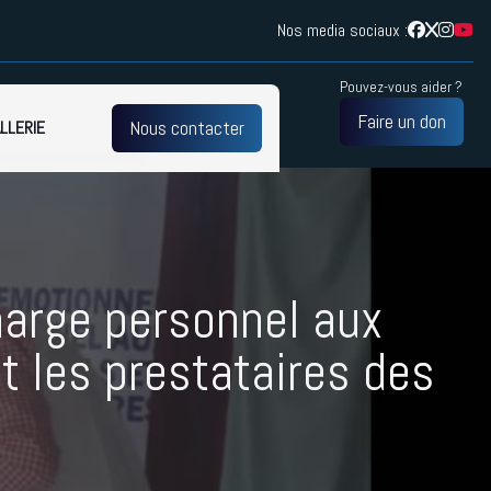
Nos media sociaux :
Pouvez-vous aider ?
Faire un don
Nous contacter
LLERIE
iefing émotionnel
harge
r les techniques
charge personnel aux
t les prestataires des
e alliance de