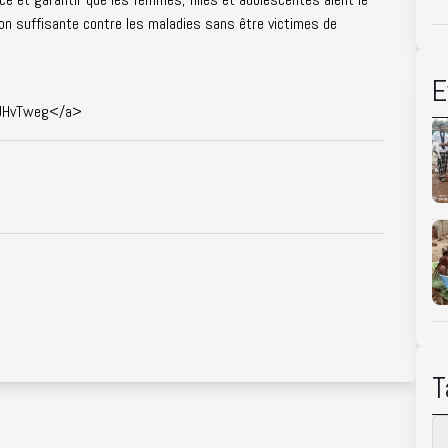
ction suffisante contre les maladies sans être victimes de
E
KUHvTweg</a>
T