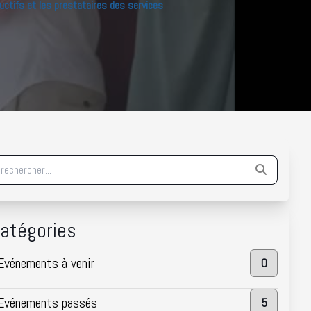
uctifs et les prestataires des services
atégories
Evénements à venir
0
Evénements passés
5